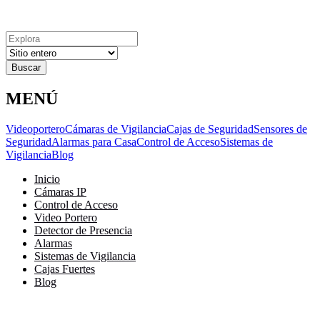
Explora
Cerrar
Menu
Cerrar
Resultados
para
MENÚ
Videoportero
Cámaras de Vigilancia
Cajas de Seguridad
Sensores de
Seguridad
Alarmas para Casa
Control de Acceso
Sistemas de
Vigilancia
Blog
Inicio
Cámaras IP
Control de Acceso
Video Portero
Detector de Presencia
Alarmas
Sistemas de Vigilancia
Cajas Fuertes
Blog