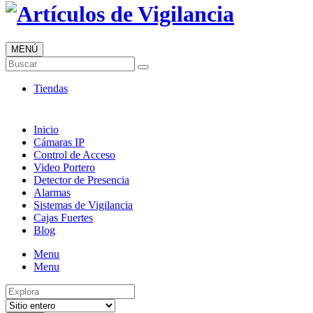
MENÚ
Buscar
Artículos de Vigilancia
Tiendas
Envió 24/7!!!
Inicio
Cámaras IP
Control de Acceso
Video Portero
Detector de Presencia
Alarmas
Sistemas de Vigilancia
Cajas Fuertes
Blog
Menu
Menu
Resultados
para