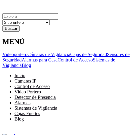
Explora
Cerrar
Menu
Cerrar
Resultados
para
MENÚ
Videoportero
Cámaras de Vigilancia
Cajas de Seguridad
Sensores de
Seguridad
Alarmas para Casa
Control de Acceso
Sistemas de
Vigilancia
Blog
Inicio
Cámaras IP
Control de Acceso
Video Portero
Detector de Presencia
Alarmas
Sistemas de Vigilancia
Cajas Fuertes
Blog