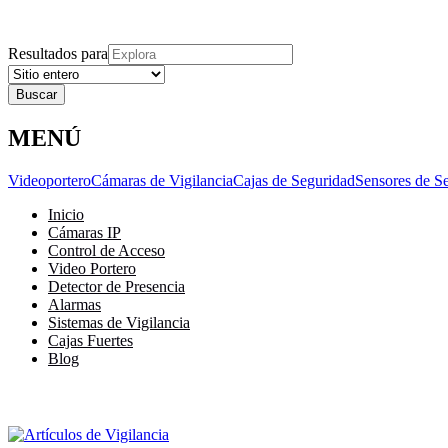
Explora
Cerrar
Menu
Cerrar
Resultados para
MENÚ
Videoportero
Cámaras de Vigilancia
Cajas de Seguridad
Sensores de S
Inicio
Cámaras IP
Control de Acceso
Video Portero
Detector de Presencia
Alarmas
Sistemas de Vigilancia
Cajas Fuertes
Blog