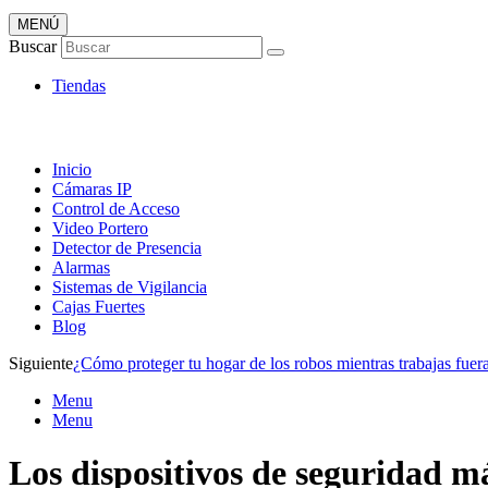
MENÚ
Artículos de Vigilancia
Buscar
Envió 24/7!!!
Tiendas
Inicio
Cámaras IP
Control de Acceso
Video Portero
Detector de Presencia
Alarmas
Sistemas de Vigilancia
Cajas Fuertes
Blog
Siguiente
¿Cómo proteger tu hogar de los robos mientras trabajas fuer
Menu
Menu
Los dispositivos de seguridad má