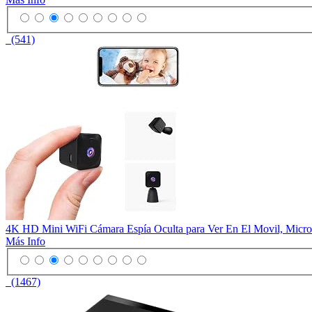
(541)
4K HD Mini WiFi Cámara Espía Oculta para Ver En El Movil, Micro
Más Info
(1467)