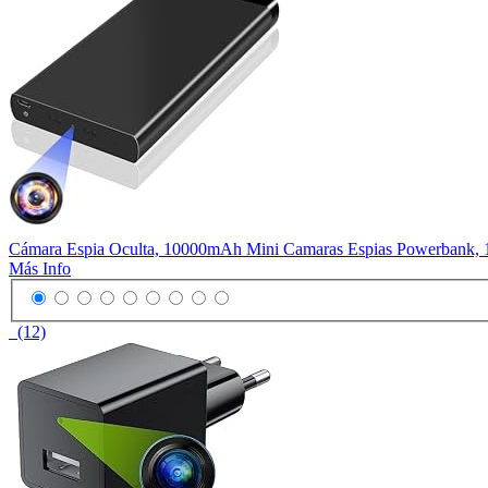
Cámara Espia Oculta, 10000mAh Mini Camaras Espias Powerbank, 1
Más Info
(12)