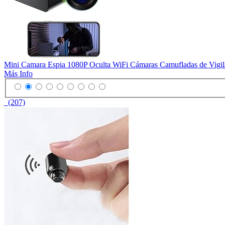
Mini Camara Espia 1080P Oculta WiFi Cámaras Camufladas de Vigila
Más Info
(207)