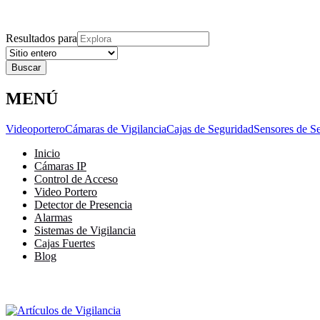
Explora
Cerrar
Menu
Cerrar
Resultados para
MENÚ
Videoportero
Cámaras de Vigilancia
Cajas de Seguridad
Sensores de S
Inicio
Cámaras IP
Control de Acceso
Video Portero
Detector de Presencia
Alarmas
Sistemas de Vigilancia
Cajas Fuertes
Blog