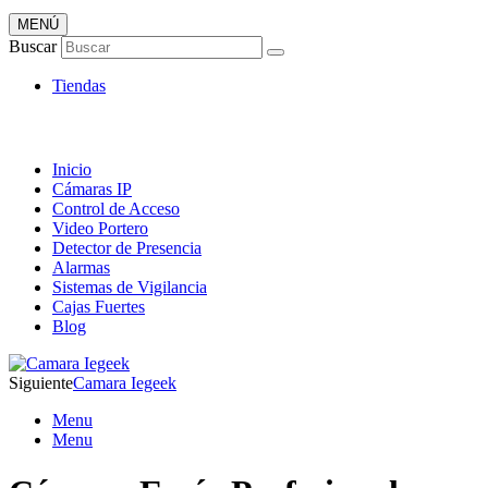
MENÚ
Artículos de Vigilancia
Buscar
Envió 24/7!!!
Tiendas
Inicio
Cámaras IP
Control de Acceso
Video Portero
Detector de Presencia
Alarmas
Sistemas de Vigilancia
Cajas Fuertes
Blog
Siguiente
Camara Iegeek
Menu
Menu