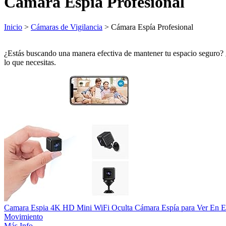
Cámara Espía Profesional
Inicio
>
Cámaras de Vigilancia
> Cámara Espía Profesional
¿Estás buscando una manera efectiva de mantener tu espacio seguro? ¿
lo que necesitas.
Camara Espia 4K HD Mini WiFi Oculta Cámara Espía para Ver En El 
Movimiento
Más Info