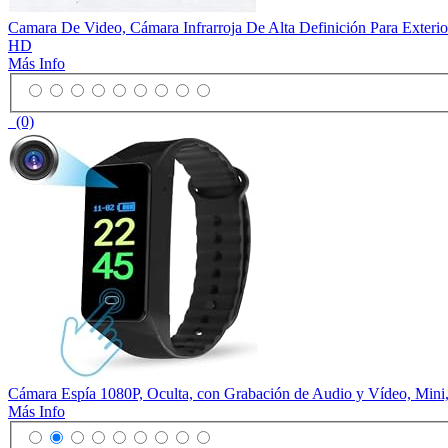
Camara De Video, Cámara Infrarroja De Alta Definición Para Exteri
HD
Más Info
(0)
Cámara Espía 1080P, Oculta, con Grabación de Audio y Vídeo, Mini,
Más Info