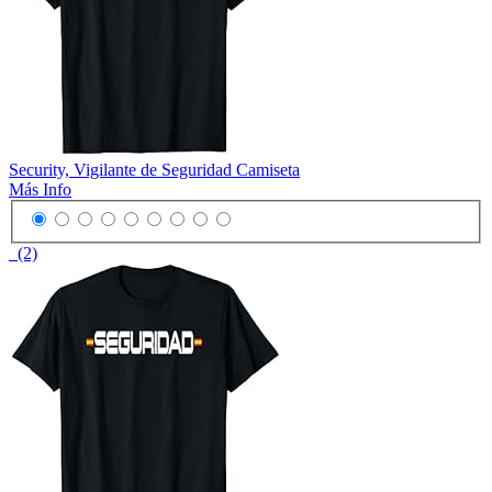
Security, Vigilante de Seguridad Camiseta
Más Info
(2)