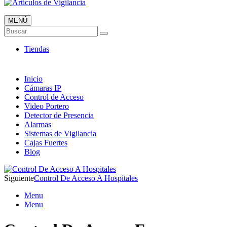
MENÚ
Artículos de Vigilancia
Buscar
Envió 24/7!!!
Tiendas
Inicio
Cámaras IP
Control de Acceso
Video Portero
Detector de Presencia
Alarmas
Sistemas de Vigilancia
Cajas Fuertes
Blog
Siguiente
Control De Acceso A Hospitales
Menu
Menu