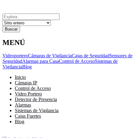
Explora
Cerrar
Menu
Cerrar
Resultados
para
MENÚ
Videoportero
Cámaras de Vigilancia
Cajas de Seguridad
Sensores de
Seguridad
Alarmas para Casa
Control de Acceso
Sistemas de
Vigilancia
Blog
Inicio
Cámaras IP
Control de Acceso
Video Portero
Detector de Presencia
Alarmas
Sistemas de Vigilancia
Cajas Fuertes
Blog