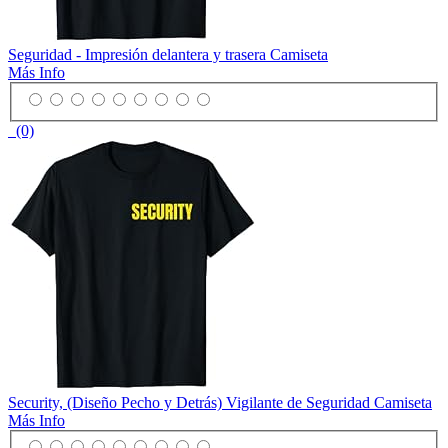
Seguridad - Impresión delantera y trasera Camiseta
Más Info
(0)
Security, (Diseño Pecho y Detrás) Vigilante de Seguridad Camiseta
Más Info