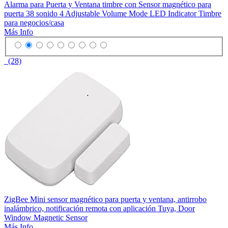
Alarma para Puerta y Ventana timbre con Sensor magnético para
puerta 38 sonido 4 Adjustable Volume Mode LED Indicator Timbre
para negocios/casa
Más Info
(28)
ZigBee Mini sensor magnético para puerta y ventana, antirrobo
inalámbrico, notificación remota con aplicación Tuya, Door
Window Magnetic Sensor
Más Info