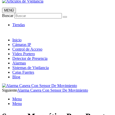
MENÚ
Artículos de Vigilancia
Buscar
Envió 24/7!!!
Tiendas
Inicio
Cámaras IP
Control de Acceso
Video Portero
Detector de Presencia
Alarmas
Sistemas de Vigilancia
Cajas Fuertes
Blog
Siguiente
Alarma Casera Con Sensor De Movimiento
Menu
Menu