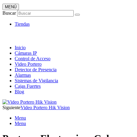
MENÚ
Artículos de Vigilancia
Buscar
Envió 24/7!!!
Tiendas
Inicio
Cámaras IP
Control de Acceso
Video Portero
Detector de Presencia
Alarmas
Sistemas de Vigilancia
Cajas Fuertes
Blog
Siguiente
Video Portero Hik Vision
Menu
Menu