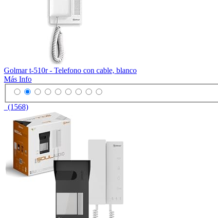
Golmar t-510r - Telefono con cable, blanco
Más Info
(1568)