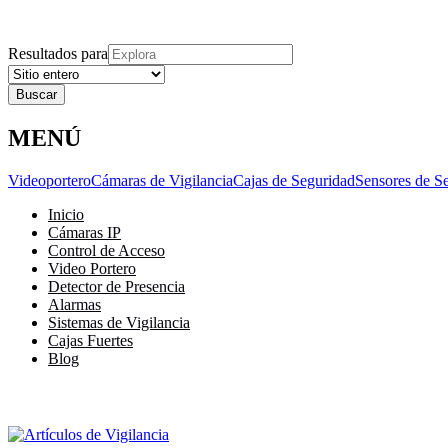
Explora
Cerrar
Menu
Cerrar
Resultados para
MENÚ
Videoportero
Cámaras de Vigilancia
Cajas de Seguridad
Sensores de S
Inicio
Cámaras IP
Control de Acceso
Video Portero
Detector de Presencia
Alarmas
Sistemas de Vigilancia
Cajas Fuertes
Blog