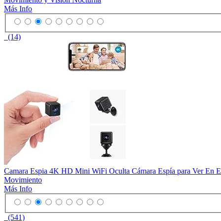
Más Info
(14)
Camara Espia 4K HD Mini WiFi Oculta Cámara Espía para Ver En El 
Movimiento
Más Info
(541)