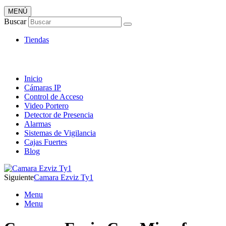
MENÚ
Artículos de Vigilancia
Buscar
Envió 24/7!!!
Tiendas
Inicio
Cámaras IP
Control de Acceso
Video Portero
Detector de Presencia
Alarmas
Sistemas de Vigilancia
Cajas Fuertes
Blog
Siguiente
Camara Ezviz Ty1
Menu
Menu