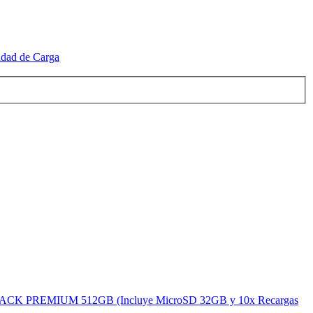
idad de Carga
Real, PACK PREMIUM 512GB (Incluye MicroSD 32GB y 10x Recargas