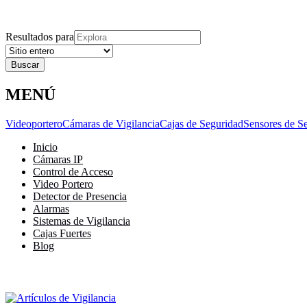
Explora
Cerrar
Menu
Cerrar
Resultados para
MENÚ
Videoportero
Cámaras de Vigilancia
Cajas de Seguridad
Sensores de S
Inicio
Cámaras IP
Control de Acceso
Video Portero
Detector de Presencia
Alarmas
Sistemas de Vigilancia
Cajas Fuertes
Blog