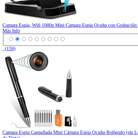
Camara Espia, Wifi 1080p Mini Camara Espia Oculta con Grabación 
Más Info
(159)
Camara Espia Camuflada Mini Cámara Espia Oculta Bolígrafo (sin
de Tinta)