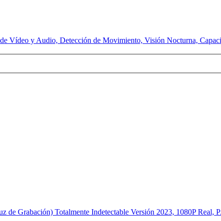
de Vídeo y Audio, Detección de Movimiento, Visión Nocturna, Capac
 Luz de Grabación) Totalmente Indetectable Versión 2023, 1080P 