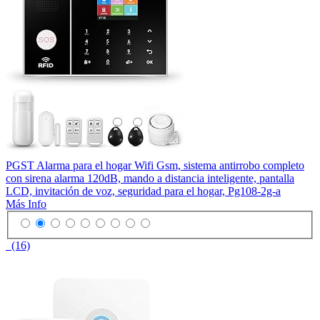
PGST Alarma para el hogar Wifi Gsm, sistema antirrobo completo
con sirena alarma 120dB, mando a distancia inteligente, pantalla
LCD, invitación de voz, seguridad para el hogar, Pg108-2g-a
Más Info
(16)