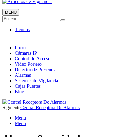
MENÚ
Artículos de Vigilancia
Buscar
Envió 24/7!!!
Tiendas
Inicio
Cámaras IP
Control de Acceso
Video Portero
Detector de Presencia
Alarmas
Sistemas de Vigilancia
Cajas Fuertes
Blog
Siguiente
Central Receptora De Alarmas
Menu
Menu