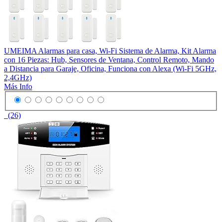
UMEIMA Alarmas para casa, Wi-Fi Sistema de Alarma, Kit Alarma
con 16 Piezas: Hub, Sensores de Ventana, Control Remoto, Mando
a Distancia para Garaje, Oficina, Funciona con Alexa (Wi-Fi 5GHz,
2,4GHz)
Más Info
(26)