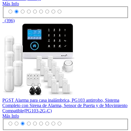
Más Info
(396)
PGST Alarma para casa inalámbrica, PG103 antirrobo, Sistema
Completo con Sirena de Alarma, Sensor de Puerta y de Movimiento
Compatible(PG103-2G-C)
Más Info