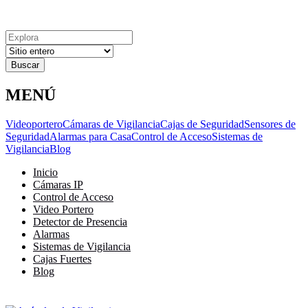
Explora
Cerrar
Menu
Cerrar
Resultados
para
MENÚ
Videoportero
Cámaras de Vigilancia
Cajas de Seguridad
Sensores de
Seguridad
Alarmas para Casa
Control de Acceso
Sistemas de
Vigilancia
Blog
Inicio
Cámaras IP
Control de Acceso
Video Portero
Detector de Presencia
Alarmas
Sistemas de Vigilancia
Cajas Fuertes
Blog