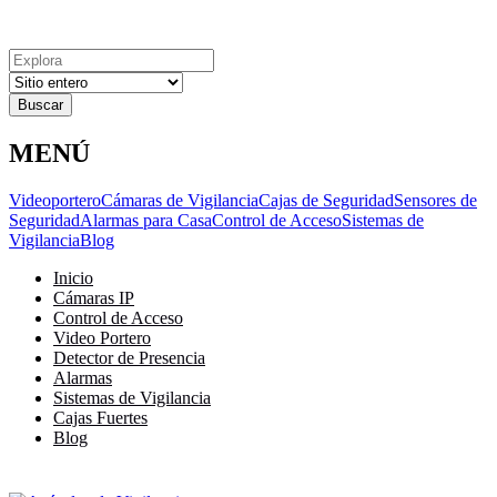
Explora
Cerrar
Menu
Cerrar
Resultados
para
MENÚ
Videoportero
Cámaras de Vigilancia
Cajas de Seguridad
Sensores de
Seguridad
Alarmas para Casa
Control de Acceso
Sistemas de
Vigilancia
Blog
Inicio
Cámaras IP
Control de Acceso
Video Portero
Detector de Presencia
Alarmas
Sistemas de Vigilancia
Cajas Fuertes
Blog