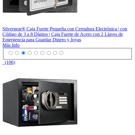
Silvergear® Caja Fuerte Pequeña con Cerradura Electrónica | con
Código de 3 a 8 Dígitos | Caja Fuerte de Acero con 2 Llaves de
Emergencia para Guardar Dinero y Joyas
Más Info
(106)