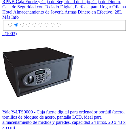
RPNB Caja Fuerte y Caja de Seguridad de Lujo, Caja de Dinero,
Caja de Seguridad con Teclado Digital, Perfecta para Hogar Oficina
Hotel Almacenamiento de Joyería Armas Dinero en Efectivo. 28L
Más Info
(1003)
Yale Y-LTS0000 - Caja fuerte digital para ordenador portátil (acero,
tornillos de bloqueo de acero, pantalla LCD, ideal para
almacenamiento de medios y paredes, capacidad 24 litros, 20 x 43 x
35 cm)