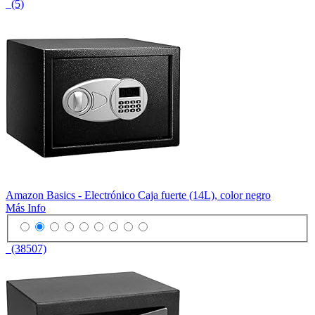
(5)
Amazon Basics - Electrónico Caja fuerte (14L), color negro
Más Info
(38507)