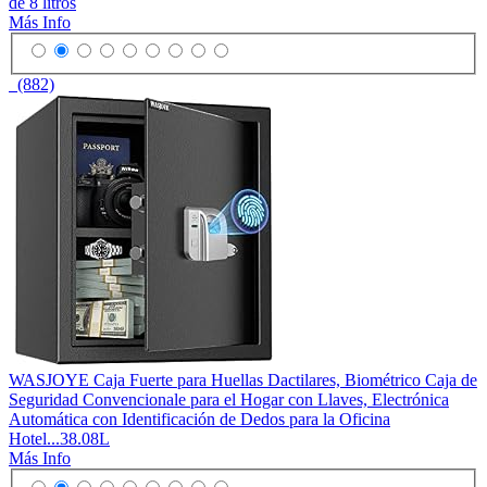
de 8 litros
Más Info
(882)
WASJOYE Caja Fuerte para Huellas Dactilares, Biométrico Caja de
Seguridad Convencionale para el Hogar con Llaves, Electrónica
Automática con Identificación de Dedos para la Oficina
Hotel...38.08L
Más Info