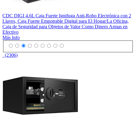
CDC DIGI 4.6L Caja Fuerte Ignifuga Anti-Robo Electrónica con 2
Llaves, Caja Fuerte Empotrable Digital para El Hogar/La Oficina,
Caja de Seguridad para Objetos de Valor Como Dinero Armas en
Efectivo
Más Info
(2306)