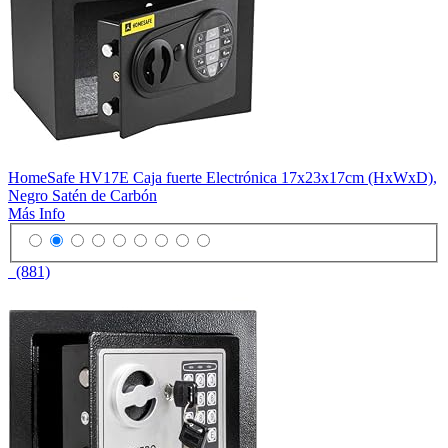
HomeSafe HV17E Caja fuerte Electrónica 17x23x17cm (HxWxD),
Negro Satén de Carbón
Más Info
(881)