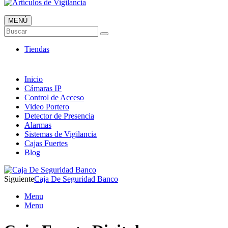
MENÚ
Artículos de Vigilancia
Buscar
Envió 24/7!!!
Tiendas
Inicio
Cámaras IP
Control de Acceso
Video Portero
Detector de Presencia
Alarmas
Sistemas de Vigilancia
Cajas Fuertes
Blog
Siguiente
Caja De Seguridad Banco
Menu
Menu