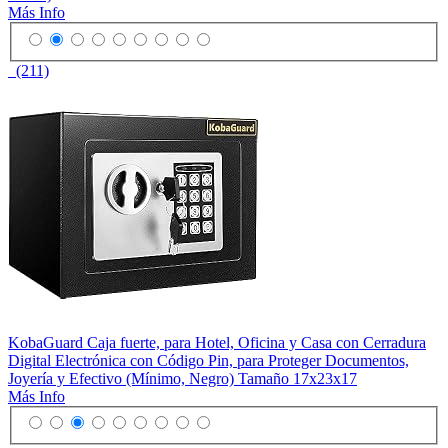
Más Info
(211)
KobaGuard Caja fuerte, para Hotel, Oficina y Casa con Cerradura
Digital Electrónica con Código Pin, para Proteger Documentos,
Joyería y Efectivo (Mínimo, Negro) Tamaño 17x23x17
Más Info