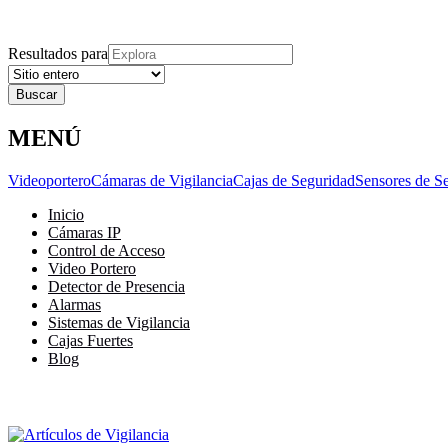
Explora
Cerrar
Menu
Cerrar
Resultados para
MENÚ
Videoportero
Cámaras de Vigilancia
Cajas de Seguridad
Sensores de S
Inicio
Cámaras IP
Control de Acceso
Video Portero
Detector de Presencia
Alarmas
Sistemas de Vigilancia
Cajas Fuertes
Blog