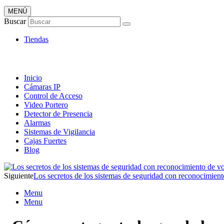
MENÚ
Artículos de Vigilancia
Buscar
Envió 24/7!!!
Tiendas
Inicio
Cámaras IP
Control de Acceso
Video Portero
Detector de Presencia
Alarmas
Sistemas de Vigilancia
Cajas Fuertes
Blog
Siguiente
Los secretos de los sistemas de seguridad con reconocimien
Menu
Menu