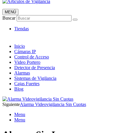
MENÚ
Artículos de Vigilancia
Buscar
Envió 24/7!!!
Tiendas
Inicio
Cámaras IP
Control de Acceso
Video Portero
Detector de Presencia
Alarmas
Sistemas de Vigilancia
Cajas Fuertes
Blog
Siguiente
Alarma Videovigilancia Sin Cuotas
Menu
Menu