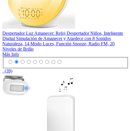
Despertador Luz Amanecer: Reloj Despertador Niños, Inteligente
Digital Simulación de Amanecer y Atardece con 8 Sonidos
Naturaleza, 14 Modo Luces, Función Snooze, Radio FM, 20
Niveles de Brillo
Más Info
(39)