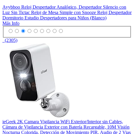
Ayybboo Reloj Despertador Analógico, Despertador Silencio con
Luz Sin Tictac Reloj de Mesa Simple con Snooze Reloj Despertador
Dormitorio Estudio Despertadores para Niños (Blanco)
Más Info
(2305)
ieGeek 2K Camara Vigilancia WiFi Exterior/Interior sin Cables,
Cámara de Vigilancia Exterior con Batería Recargable, 10M Visión
Nocturna Colorida, Detección de Movimiento PIR, Audio de 2 Vias