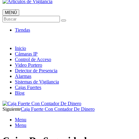
MENÚ
Artículos de Vigilancia
Buscar
Envió 24/7!!!
Tiendas
Inicio
Cámaras IP
Control de Acceso
Video Portero
Detector de Presencia
Alarmas
Sistemas de Vigilancia
Cajas Fuertes
Blog
Siguiente
Caja Fuerte Con Contador De Dinero
Menu
Menu