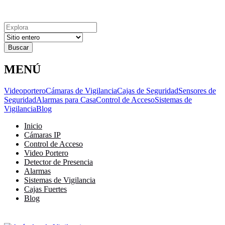
Explora
Cerrar
Menu
Cerrar
Resultados
para
MENÚ
Videoportero
Cámaras de Vigilancia
Cajas de Seguridad
Sensores de
Seguridad
Alarmas para Casa
Control de Acceso
Sistemas de
Vigilancia
Blog
Inicio
Cámaras IP
Control de Acceso
Video Portero
Detector de Presencia
Alarmas
Sistemas de Vigilancia
Cajas Fuertes
Blog