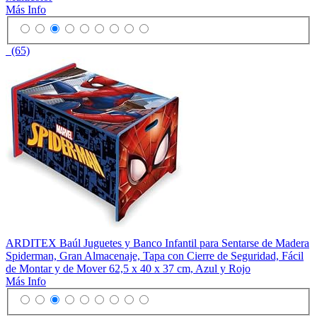
Más Info
(65)
ARDITEX Baúl Juguetes y Banco Infantil para Sentarse de Madera
Spiderman, Gran Almacenaje, Tapa con Cierre de Seguridad, Fácil
de Montar y de Mover 62,5 x 40 x 37 cm, Azul y Rojo
Más Info