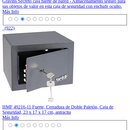
Gravitis Secreto caja fuerte de pared - Almacenamiento seguro para
sus objetos de valor en esta caja de seguridad con enchufe oculto.
Más Info
(922)
HMF 49216-11 Fuerte, Cerradura de Doble Paletón, Caja de
Seguridad, 23 x 17 x 17 cm, antracita
Más Info