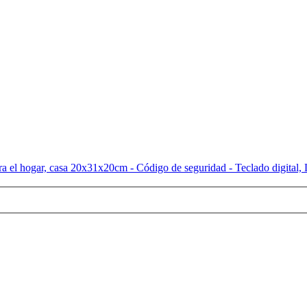
ra el hogar, casa 20x31x20cm - Código de seguridad - Teclado digital, 