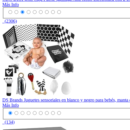
Más Info
(2306)
DS Brands Juguetes sensoriales en blanco y negro para bebés, manta d
Más Info
(134)