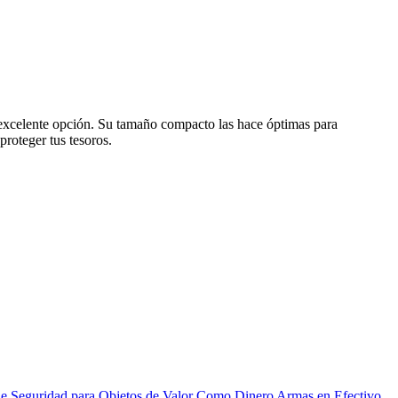
 excelente opción. Su tamaño compacto las hace óptimas para
proteger tus tesoros.
 de Seguridad para Objetos de Valor Como Dinero Armas en Efectivo