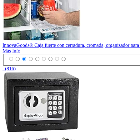
InnovaGoods® Caja fuerte con cerradura, cromada, organizador para ref
Más Info
(816)