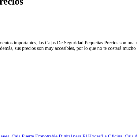
recios
cumentos importantes, las Cajas De Seguridad Pequeñas Precios son una
Además, sus precios son muy accesibles, por lo que no te costará mucho 
aves, Caja Fuerte Empotrable Digital para El Hogar/La Oficina, Caja