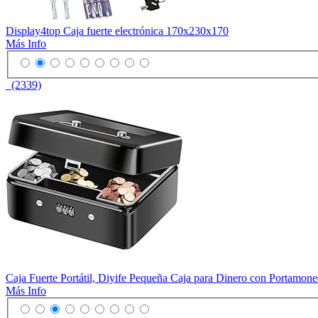
Display4top Caja fuerte electrónica 170x230x170
Más Info
(2339)
Caja Fuerte Portátil, Diyife Pequeña Caja para Dinero con Portamon
Más Info