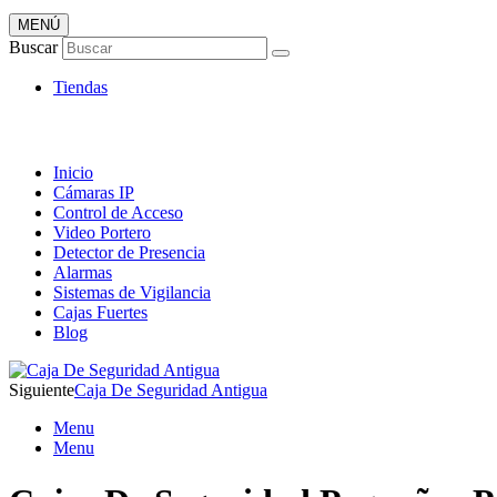
MENÚ
Artículos de Vigilancia
Buscar
Envió 24/7!!!
Tiendas
Inicio
Cámaras IP
Control de Acceso
Video Portero
Detector de Presencia
Alarmas
Sistemas de Vigilancia
Cajas Fuertes
Blog
Siguiente
Caja De Seguridad Antigua
Menu
Menu