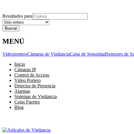
Explora
Cerrar
Menu
Cerrar
Resultados para
MENÚ
Videoportero
Cámaras de Vigilancia
Cajas de Seguridad
Sensores de S
Inicio
Cámaras IP
Control de Acceso
Video Portero
Detector de Presencia
Alarmas
Sistemas de Vigilancia
Cajas Fuertes
Blog