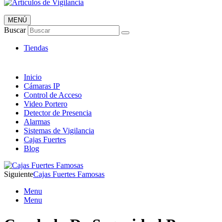
MENÚ
Artículos de Vigilancia
Buscar
Envió 24/7!!!
Tiendas
Inicio
Cámaras IP
Control de Acceso
Video Portero
Detector de Presencia
Alarmas
Sistemas de Vigilancia
Cajas Fuertes
Blog
Siguiente
Cajas Fuertes Famosas
Menu
Menu