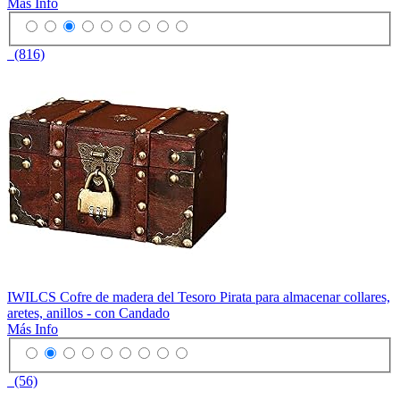
Más Info
(816)
IWILCS Cofre de madera del Tesoro Pirata para almacenar collares,
aretes, anillos - con Candado
Más Info
(56)