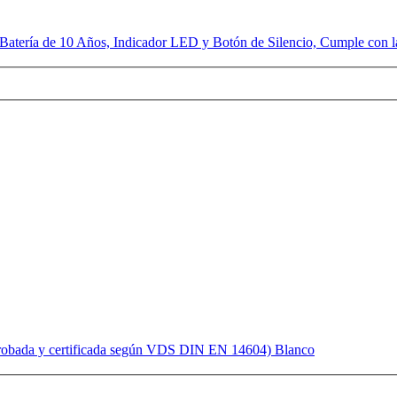
Batería de 10 Años, Indicador LED y Botón de Silencio, Cumple con
Probada y certificada según VDS DIN EN 14604) Blanco