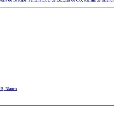
ería de 10 Años, Pantalla LCD de Lecturas de CO, Alarma de Incen
dB, Blanco