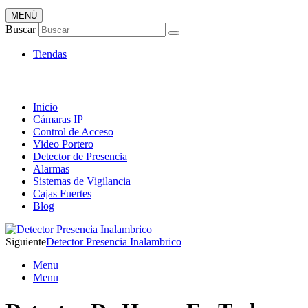
MENÚ
Artículos de Vigilancia
Buscar
Envió 24/7!!!
Tiendas
Inicio
Cámaras IP
Control de Acceso
Video Portero
Detector de Presencia
Alarmas
Sistemas de Vigilancia
Cajas Fuertes
Blog
Siguiente
Detector Presencia Inalambrico
Menu
Menu