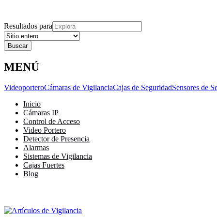
Explora
Cerrar
Menu
Cerrar
Resultados para
MENÚ
Videoportero
Cámaras de Vigilancia
Cajas de Seguridad
Sensores de S
Inicio
Cámaras IP
Control de Acceso
Video Portero
Detector de Presencia
Alarmas
Sistemas de Vigilancia
Cajas Fuertes
Blog