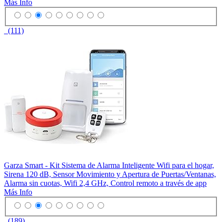
Más Info
(111)
Garza Smart - Kit Sistema de Alarma Inteligente Wifi para el hogar,
Sirena 120 dB, Sensor Movimiento y Apertura de Puertas/Ventanas,
Alarma sin cuotas, Wifi 2,4 GHz, Control remoto a través de app
Más Info
(189)