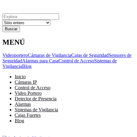
Explora
Cerrar
Menu
Cerrar
Resultados
para
MENÚ
Videoportero
Cámaras de Vigilancia
Cajas de Seguridad
Sensores de
Seguridad
Alarmas para Casa
Control de Acceso
Sistemas de
Vigilancia
Blog
Inicio
Cámaras IP
Control de Acceso
Video Portero
Detector de Presencia
Alarmas
Sistemas de Vigilancia
Cajas Fuertes
Blog