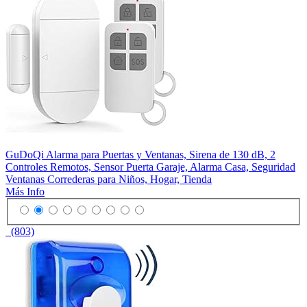
GuDoQi Alarma para Puertas y Ventanas, Sirena de 130 dB, 2
Controles Remotos, Sensor Puerta Garaje, Alarma Casa, Seguridad
Ventanas Correderas para Niños, Hogar, Tienda
Más Info
(803)