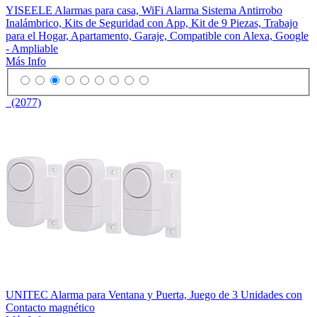
YISEELE Alarmas para casa, WiFi Alarma Sistema Antirrobo
Inalámbrico, Kits de Seguridad con App, Kit de 9 Piezas, Trabajo
para el Hogar, Apartamento, Garaje, Compatible con Alexa, Google
- Ampliable
Más Info
(2077)
UNITEC Alarma para Ventana y Puerta, Juego de 3 Unidades con
Contacto magnético