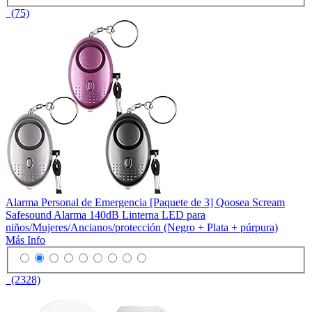
(75)
Alarma Personal de Emergencia [Paquete de 3] Qoosea Scream
Safesound Alarma 140dB Linterna LED para
niños/Mujeres/Ancianos/protección (Negro + Plata + púrpura)
Más Info
(2328)