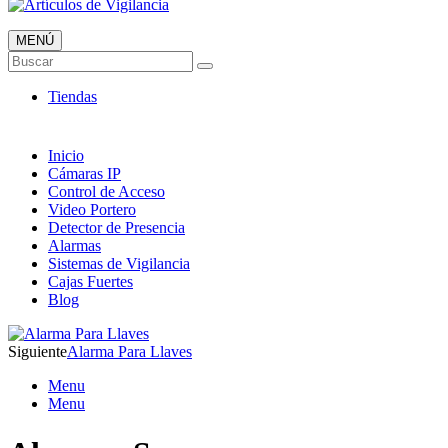
MENÚ
Artículos de Vigilancia
Buscar
Envió 24/7!!!
Tiendas
Inicio
Cámaras IP
Control de Acceso
Video Portero
Detector de Presencia
Alarmas
Sistemas de Vigilancia
Cajas Fuertes
Blog
Siguiente
Alarma Para Llaves
Menu
Menu