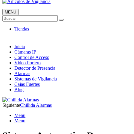
MENÚ
Artículos de Vigilancia
Buscar
Envió 24/7!!!
Tiendas
Inicio
Cámaras IP
Control de Acceso
Video Portero
Detector de Presencia
Alarmas
Sistemas de Vigilancia
Cajas Fuertes
Blog
Siguiente
Chillida Alarmas
Menu
Menu