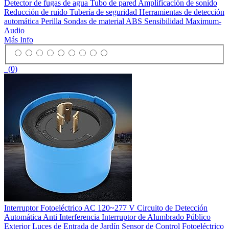
Detector de fugas de agua Tubo de pared Amplificación de sonido
Reducción de ruido Tubería de seguridad Herramientas de detección
automática Perilla Sondas de material ABS Sensibilidad Maximum-
Audio
Más Info
(0)
Interruptor Fotoeléctrico AC 120~277 V Circuito de Detección
Automática Anti Interferencia Interruptor de Alumbrado Público
Exterior Luces de Entrada de Jardín Sensor de Control Fotoeléctrico