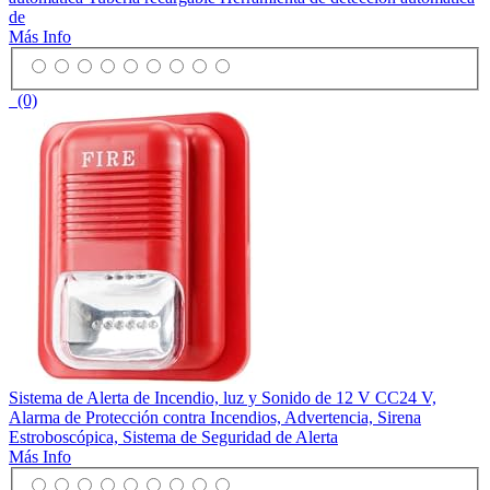
de
Más Info
(0)
Sistema de Alerta de Incendio, luz y Sonido de 12 V CC24 V,
Alarma de Protección contra Incendios, Advertencia, Sirena
Estroboscópica, Sistema de Seguridad de Alerta
Más Info