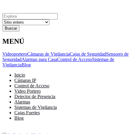
Explora
Cerrar
Menu
Cerrar
Resultados
para
MENÚ
Videoportero
Cámaras de Vigilancia
Cajas de Seguridad
Sensores de
Seguridad
Alarmas para Casa
Control de Acceso
Sistemas de
Vigilancia
Blog
Inicio
Cámaras IP
Control de Acceso
Video Portero
Detector de Presencia
Alarmas
Sistemas de Vigilancia
Cajas Fuertes
Blog