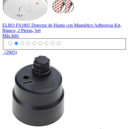
ELRO FS1805 Detector de Humo con Magnético Adhesivas Kit,
Blanco, 2 Piezas, Set
Más Info
(2905)