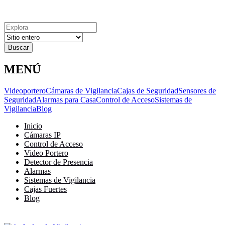
Explora
Cerrar
Menu
Cerrar
Resultados
para
MENÚ
Videoportero
Cámaras de Vigilancia
Cajas de Seguridad
Sensores de
Seguridad
Alarmas para Casa
Control de Acceso
Sistemas de
Vigilancia
Blog
Inicio
Cámaras IP
Control de Acceso
Video Portero
Detector de Presencia
Alarmas
Sistemas de Vigilancia
Cajas Fuertes
Blog