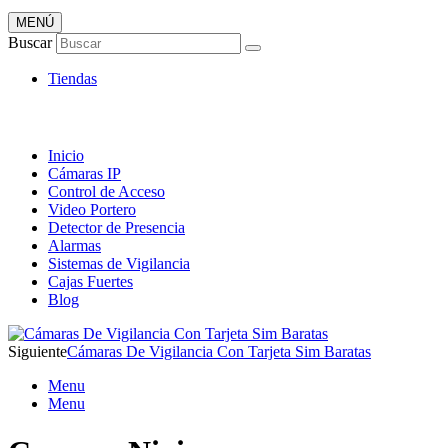
MENÚ
Artículos de Vigilancia
Buscar
Envió 24/7!!!
Tiendas
Inicio
Cámaras IP
Control de Acceso
Video Portero
Detector de Presencia
Alarmas
Sistemas de Vigilancia
Cajas Fuertes
Blog
Siguiente
Cámaras De Vigilancia Con Tarjeta Sim Baratas
Menu
Menu