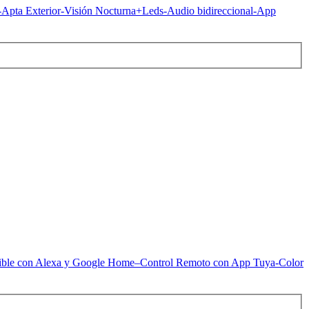
pta Exterior-Visión Nocturna+Leds-Audio bidireccional-App
ible con Alexa y Google Home–Control Remoto con App Tuya-Color