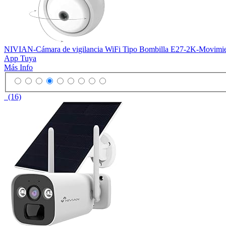
NIVIAN-Cámara de vigilancia WiFi Tipo Bombilla E27-2K-Movimien
App Tuya
Más Info
(16)