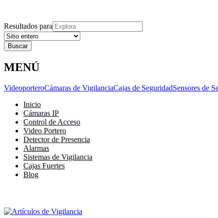
Explora
Cerrar
Menu
Cerrar
Resultados para
MENÚ
Videoportero
Cámaras de Vigilancia
Cajas de Seguridad
Sensores de S
Inicio
Cámaras IP
Control de Acceso
Video Portero
Detector de Presencia
Alarmas
Sistemas de Vigilancia
Cajas Fuertes
Blog