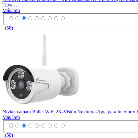
Tuya…
Más Info
(58)
Nivian cámara Bullet WiFi 2K-Visión Nocturna-Apta para Interio
Más Info
(50)