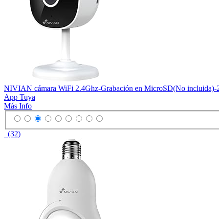
NIVIAN cámara WiFi 2.4Ghz-Grabación en MicroSD(No incluida)-2
App Tuya
Más Info
(32)