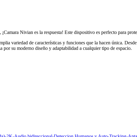
, ¡Camara Nivian es la respuesta! Este dispositivo es perfecto para pro
lia variedad de características y funciones que la hacen única. Desde 
a por su moderno diseño y adaptabilidad a cualquier tipo de espacio.
)-2K-Audio bidireccional-Deteccion Humanos y Auto-Tracking-Apta