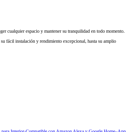
teger cualquier espacio y mantener su tranquilidad en todo momento.
su fácil instalación y rendimiento excepcional, hasta su amplio
 para Interior-Compatible con Amazon Alexa y Google Home–App