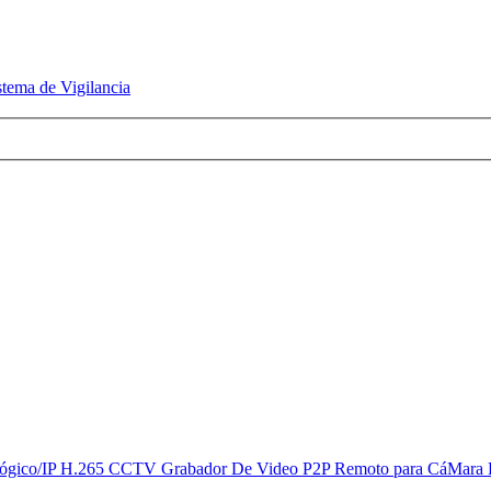
ema de Vigilancia
co/IP H.265 CCTV Grabador De Video P2P Remoto para CáMara De S