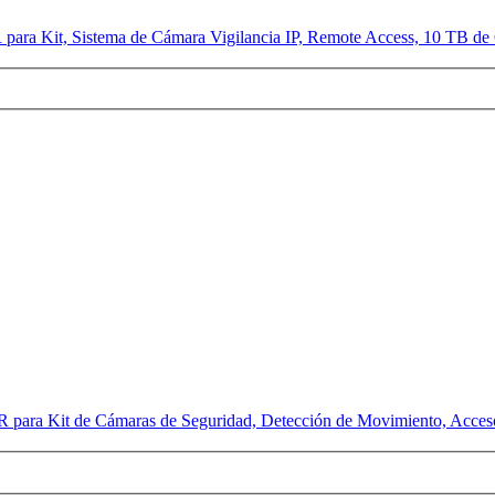
ra Kit, Sistema de Cámara Vigilancia IP, Remote Access, 10 TB de
R para Kit de Cámaras de Seguridad, Detección de Movimiento, Acce