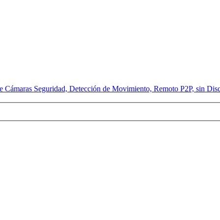
e Cámaras Seguridad, Detección de Movimiento, Remoto P2P, sin Dis