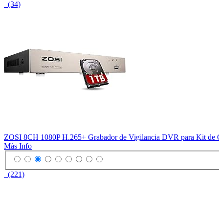
(34)
ZOSI 8CH 1080P H.265+ Grabador de Vigilancia DVR para Kit de C
Más Info
(221)