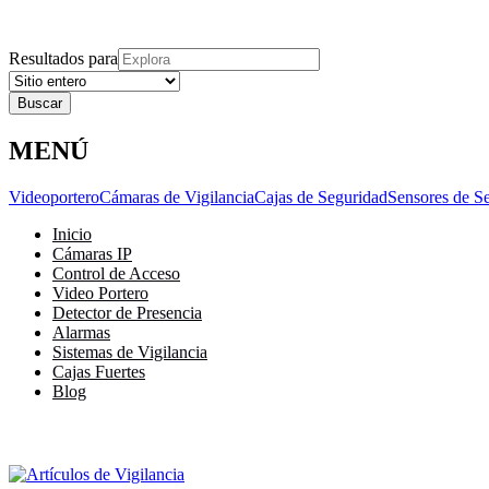
Explora
Cerrar
Menu
Cerrar
Resultados para
MENÚ
Videoportero
Cámaras de Vigilancia
Cajas de Seguridad
Sensores de S
Inicio
Cámaras IP
Control de Acceso
Video Portero
Detector de Presencia
Alarmas
Sistemas de Vigilancia
Cajas Fuertes
Blog