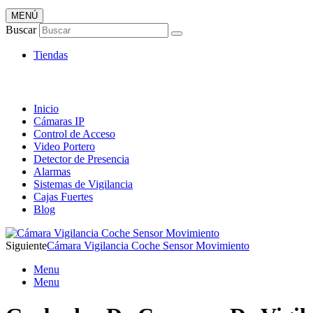
MENÚ
Artículos de Vigilancia
Buscar
Envió 24/7!!!
Tiendas
Inicio
Cámaras IP
Control de Acceso
Video Portero
Detector de Presencia
Alarmas
Sistemas de Vigilancia
Cajas Fuertes
Blog
Siguiente
Cámara Vigilancia Coche Sensor Movimiento
Menu
Menu