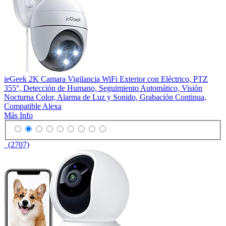
ieGeek 2K Camara Vigilancia WiFi Exterior con Eléctrico, PTZ
355°, Detección de Humano, Seguimiento Automático, Visión
Nocturna Color, Alarma de Luz y Sonido, Grabación Continua,
Compatible Alexa
Más Info
(2707)