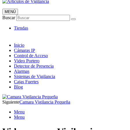
MENÚ
Artículos de Vigilancia
Buscar
Envió 24/7!!!
Tiendas
Inicio
Cámaras IP
Control de Acceso
Video Portero
Detector de Presencia
Alarmas
Sistemas de Vigilancia
Cajas Fuertes
Blog
Siguiente
Camara Vigilancia Pequeña
Menu
Menu