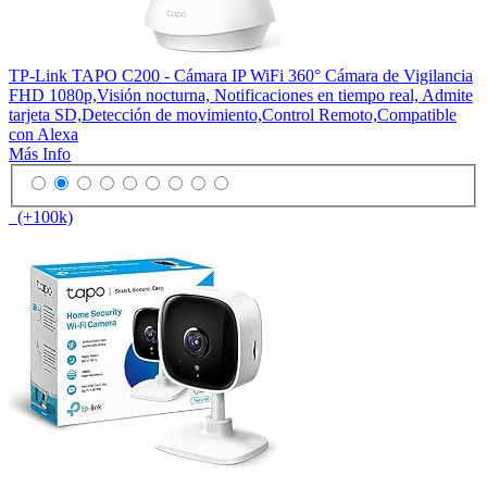
TP-Link TAPO C200 - Cámara IP WiFi 360° Cámara de Vigilancia
FHD 1080p,Visión nocturna, Notificaciones en tiempo real, Admite
tarjeta SD,Detección de movimiento,Control Remoto,Compatible
con Alexa
Más Info
(+100k)