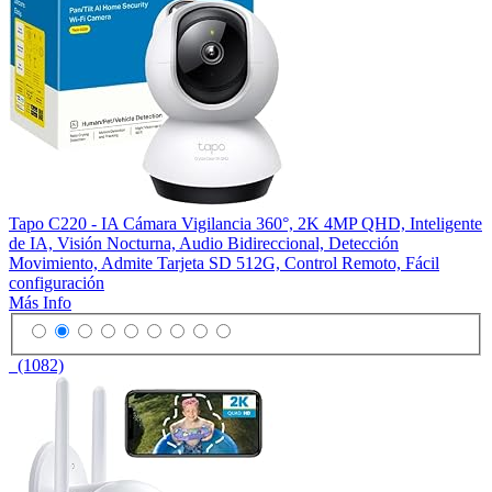
Tapo C220 - IA Cámara Vigilancia 360°, 2K 4MP QHD, Inteligente
de IA, Visión Nocturna, Audio Bidireccional, Detección
Movimiento, Admite Tarjeta SD 512G, Control Remoto, Fácil
configuración
Más Info
(1082)