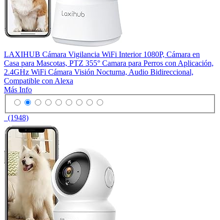
LAXIHUB Cámara Vigilancia WiFi Interior 1080P, Cámara en
Casa para Mascotas, PTZ 355° Camara para Perros con Aplicación,
2.4GHz WiFi Cámara Visión Nocturna, Audio Bidireccional,
Compatible con Alexa
Más Info
(1948)