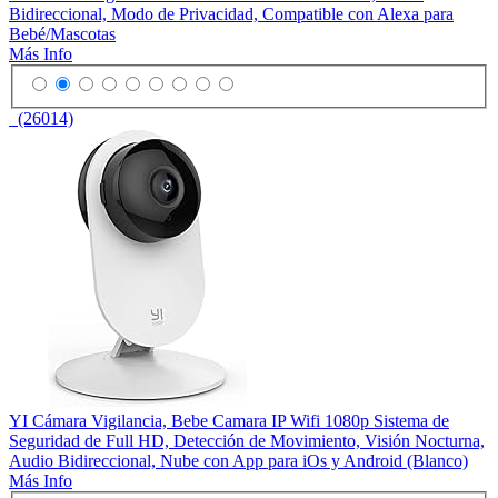
Bidireccional, Modo de Privacidad, Compatible con Alexa para
Bebé/Mascotas
Más Info
(26014)
YI Cámara Vigilancia, Bebe Camara IP Wifi 1080p Sistema de
Seguridad de Full HD, Detección de Movimiento, Visión Nocturna,
Audio Bidireccional, Nube con App para iOs y Android (Blanco)
Más Info