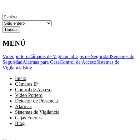
Explora
Cerrar
Menu
Cerrar
Resultados
para
MENÚ
Videoportero
Cámaras de Vigilancia
Cajas de Seguridad
Sensores de
Seguridad
Alarmas para Casa
Control de Acceso
Sistemas de
Vigilancia
Blog
Inicio
Cámaras IP
Control de Acceso
Video Portero
Detector de Presencia
Alarmas
Sistemas de Vigilancia
Cajas Fuertes
Blog