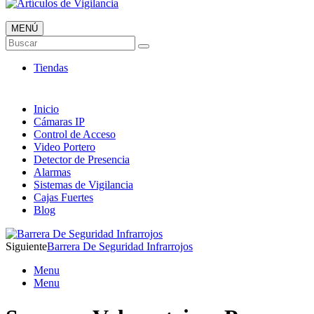
MENÚ
Artículos de Vigilancia
Buscar
Envió 24/7!!!
Tiendas
Inicio
Cámaras IP
Control de Acceso
Video Portero
Detector de Presencia
Alarmas
Sistemas de Vigilancia
Cajas Fuertes
Blog
Siguiente
Barrera De Seguridad Infrarrojos
Menu
Menu