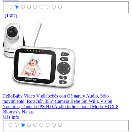
(1307)
HelloBaby Video Vigilabebés con Cámara y Audio, Sólo
movimiento, Rotación 355° Camara Bebe Sin WiFi, Visión
Nocturna, Pantalla IPS HD Audio bidireccional Modo VOX 8
Idiomas y Nanas
Más Info