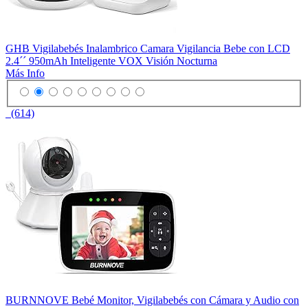
GHB Vigilabebés Inalambrico Camara Vigilancia Bebe con LCD
2.4´´ 950mAh Inteligente VOX Visión Nocturna
Más Info
(614)
BURNNOVE Bebé Monitor, Vigilabebés con Cámara y Audio con