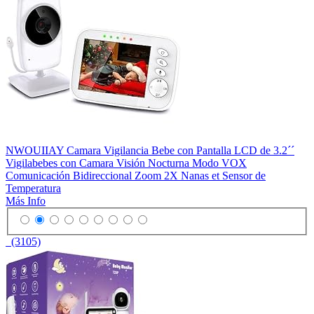
NWOUIIAY Camara Vigilancia Bebe con Pantalla LCD de 3.2´´
Vigilabebes con Camara Visión Nocturna Modo VOX
Comunicación Bidireccional Zoom 2X Nanas et Sensor de
Temperatura
Más Info
(3105)