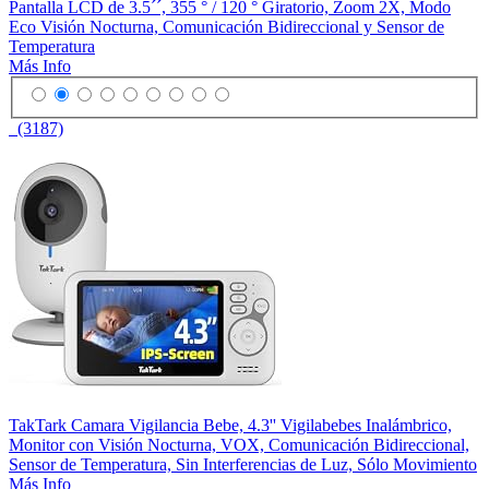
Pantalla LCD de 3.5´´, 355 ° / 120 ° Giratorio, Zoom 2X, Modo
Eco Visión Nocturna, Comunicación Bidireccional y Sensor de
Temperatura
Más Info
(3187)
TakTark Camara Vigilancia Bebe, 4.3'' Vigilabebes Inalámbrico,
Monitor con Visión Nocturna, VOX, Comunicación Bidireccional,
Sensor de Temperatura, Sin Interferencias de Luz, Sólo Movimiento
Más Info