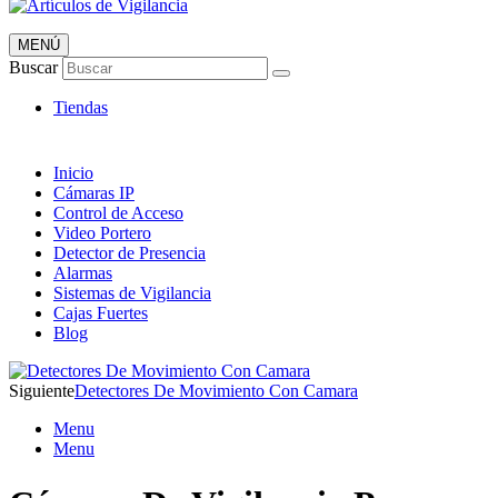
MENÚ
Artículos de Vigilancia
Buscar
Envió 24/7!!!
Tiendas
Inicio
Cámaras IP
Control de Acceso
Video Portero
Detector de Presencia
Alarmas
Sistemas de Vigilancia
Cajas Fuertes
Blog
Siguiente
Detectores De Movimiento Con Camara
Menu
Menu