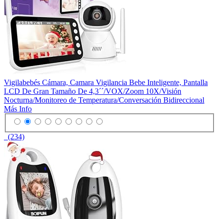
Vigilabebés Cámara, Camara Vigilancia Bebe Inteligente, Pantalla
LCD De Gran Tamaño De 4,3´´/VOX/Zoom 10X/Visión
Nocturna/Monitoreo de Temperatura/Conversación Bidireccional
Más Info
(234)