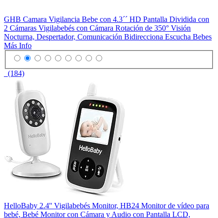
GHB Camara Vigilancia Bebe con 4.3´´ HD Pantalla Dividida con
2 Cámaras Vigilabebés con Cámara Rotación de 350° Visión
Nocturna, Despertador, Comunicación Bidirecciona Escucha Bebes
Más Info
(184)
HelloBaby 2.4'' Vigilabebés Monitor, HB24 Monitor de vídeo para
bebé, Bebé Monitor con Cámara y Audio con Pantalla LCD,