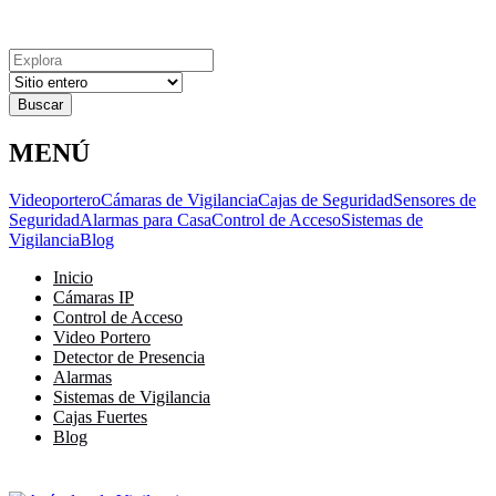
Explora
Cerrar
Menu
Cerrar
Resultados
para
MENÚ
Videoportero
Cámaras de Vigilancia
Cajas de Seguridad
Sensores de
Seguridad
Alarmas para Casa
Control de Acceso
Sistemas de
Vigilancia
Blog
Inicio
Cámaras IP
Control de Acceso
Video Portero
Detector de Presencia
Alarmas
Sistemas de Vigilancia
Cajas Fuertes
Blog