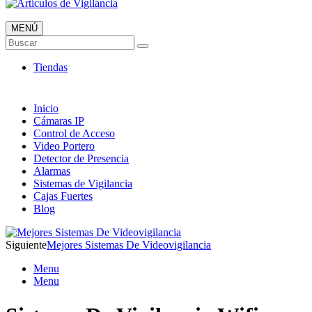
MENÚ
Artículos de Vigilancia
Buscar
Envió 24/7!!!
Tiendas
Inicio
Cámaras IP
Control de Acceso
Video Portero
Detector de Presencia
Alarmas
Sistemas de Vigilancia
Cajas Fuertes
Blog
Siguiente
Mejores Sistemas De Videovigilancia
Menu
Menu