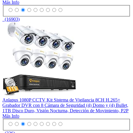
Más Info
(16903)
Anlapus 1080P CCTV Kit Sistema de Vigilancia 8CH H.265+
Grabador DVR con 8 Cámara de Seguridad (4) Domo y (4) Bullet,
1TB Disco Duro, Visión Nocturna, Detección de Movimiento, P2P
Más Info