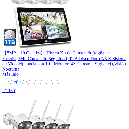
【5MP + 10 Canales】 Hiseeu Kit de Cámara de Vigilancia
Exterior,5MP Cámara de Seguridad, 1TB Disco Duro NVR Sistema
de Videovigilancia con 10´´ Monitor, 4X Camaras Vigilancia,Visión
Nocturna
Más Info
(1185)