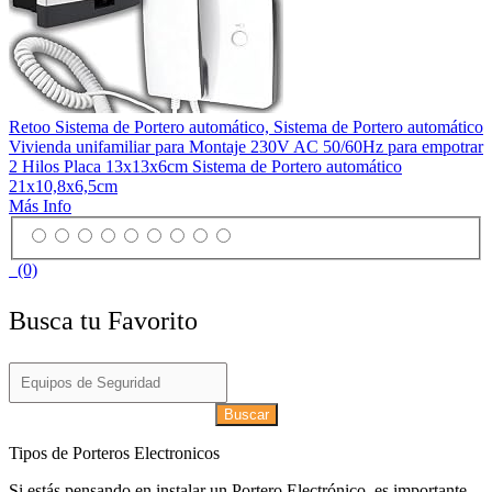
Retoo Sistema de Portero automático, Sistema de Portero automático
Vivienda unifamiliar para Montaje 230V AC 50/60Hz para empotrar
2 Hilos Placa 13x13x6cm Sistema de Portero automático
21x10,8x6,5cm
Más Info
(0)
Busca tu Favorito
Buscar
Tipos de Porteros Electronicos
Si estás pensando en instalar un Portero Electrónico, es importante