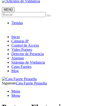
MENÚ
Artículos de Vigilancia
Buscar
Envió 24/7!!!
Tiendas
Inicio
Cámaras IP
Control de Acceso
Video Portero
Detector de Presencia
Alarmas
Sistemas de Vigilancia
Cajas Fuertes
Blog
Siguiente
Caja Fuerte Pequeña
Menu
Menu