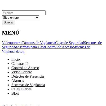
Explora
Cerrar
Menu
Cerrar
Resultados
para
MENÚ
Videoportero
Cámaras de Vigilancia
Cajas de Seguridad
Sensores de
Seguridad
Alarmas para Casa
Control de Acceso
Sistemas de
Vigilancia
Blog
Inicio
Cámaras IP
Control de Acceso
Video Portero
Detector de Presencia
Alarmas
Sistemas de Vigilancia
Cajas Fuertes
Blog