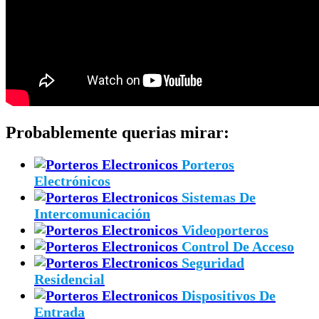
Probablemente querias mirar:
Porteros
Electrónicos
Sistemas De
Intercomunicación
Videoporteros
Control De Acceso
Seguridad
Residencial
Dispositivos De
Entrada