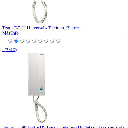
Tegui T-71U Universal - Teléfono, Blanco
Más Info
(2310)
Fermax 3390 Loft VDS Basic - Telefono Digital con brazo auricular