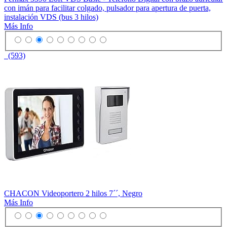
con imán para facilitar colgado, pulsador para apertura de puerta,
instalación VDS (bus 3 hilos)
Más Info
(593)
CHACON Videoportero 2 hilos 7´´, Negro
Más Info