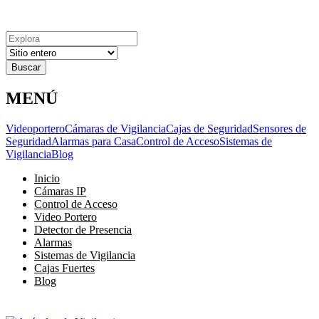
Explora
Cerrar
Menu
Cerrar
Resultados
para
MENÚ
Videoportero
Cámaras de Vigilancia
Cajas de Seguridad
Sensores de
Seguridad
Alarmas para Casa
Control de Acceso
Sistemas de
Vigilancia
Blog
Inicio
Cámaras IP
Control de Acceso
Video Portero
Detector de Presencia
Alarmas
Sistemas de Vigilancia
Cajas Fuertes
Blog