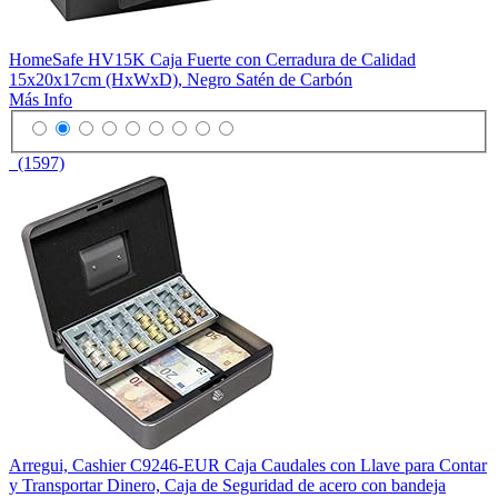
HomeSafe HV15K Caja Fuerte con Cerradura de Calidad
15x20x17cm (HxWxD), Negro Satén de Carbón
Más Info
(1597)
Arregui, Cashier C9246-EUR Caja Caudales con Llave para Contar
y Transportar Dinero, Caja de Seguridad de acero con bandeja