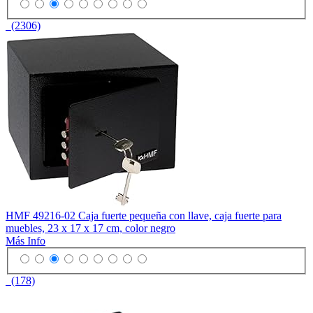
(2306)
HMF 49216-02 Caja fuerte pequeña con llave, caja fuerte para
muebles, 23 x 17 x 17 cm, color negro
Más Info
(178)