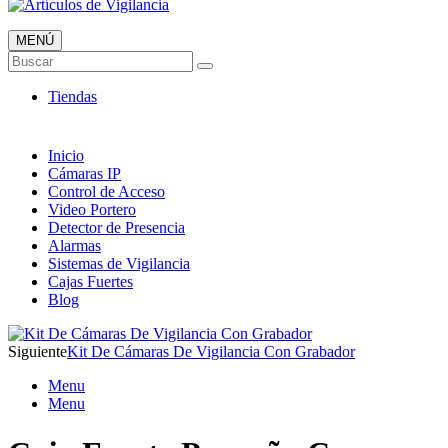
MENÚ
Artículos de Vigilancia
Buscar
Envió 24/7!!!
Tiendas
Inicio
Cámaras IP
Control de Acceso
Video Portero
Detector de Presencia
Alarmas
Sistemas de Vigilancia
Cajas Fuertes
Blog
Siguiente
Kit De Cámaras De Vigilancia Con Grabador
Menu
Menu