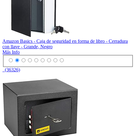
Amazon Basics - Caja de seguridad en forma de libro - Cerradura
con llave - Grande, Negro
Más Info
(36326)