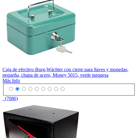
Caja de efectivo Burg-Wächter con cierre para llaves y monedas,
pequeña, chapa de acero, Money 5015, verde turquesa
Más Info
(7086)